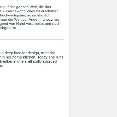
n auf der ganzen Welt, die das
as Außergewöhnliches zu erschaffen.
 hochwertigsten, ausschließlich
 man die Welt der Anden nahezu mit
egend von Hand verarbeitet und nach
chgefärbt.
a deep love for design, material,
or in her home kitchen. Today she runs
ddyedberlin offers ethically sourced
e.