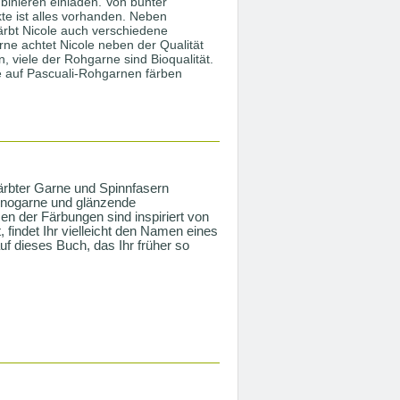
inieren einladen. Von bunter
te ist alles vorhanden. Neben
ärbt Nicole auch verschiedene
ne achtet Nicole neben der Qualität
 viele der Rohgarne sind Bioqualität.
e auf Pascuali-Rohgarnen färben
ärbter Garne und Spinnfasern
rinogarne und glänzende
n der Färbungen sind inspiriert von
 findet Ihr vielleicht den Namen eines
uf dieses Buch, das Ihr früher so