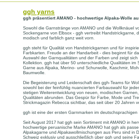
ggh yarns
ggh präsentiert AMANO - hochwertige Alpaka-Wolle au
Sowohl die Garnstränge von AMANO und die Wollknäuel von
Sockengarne von Elbsox - ggh vertreibt Handstrickgarne, die 
modisch und farblich ganz weit vorn.
ggh steht für Qualität von Handstrickgarnen und für inspir
Farbkarten. Freude an der Handarbeit - dies beginnt für d
Auswahl der Garnqualitäten und der Farben und zeigt sich
Kollektion. ggh hat über 50 unterschiedliche Qualitäten im 
Garne aus Alpaka, Merino- und Schurwolle, Kaschmir, Moha
Baumwolle.
Die Begeisterung und Leidenschaft des ggh-Teams für Woll
sowohl bei der feinfühlig nuancierten Farbauswahl für jede
stetigen Weiterentwicklung von neuen, modischen Garnen, 
Qualitäten abrunden. Das Gespür für Farbe, Mode und Tren
Strickmagazin Rebecca sichtbar, das seit über 20 Jahren 
ggh ist eine der ersten Garnmarken im deutschsprachigen R
Seit August 2017 hat ggh sein Sortiment mit AMANO in her
hochwertige peruanische Marke AMANO hat ggh als passen
Alpakagarne und Alpakawollmischungen aus Peru sind in D
Schweiz exklusiv und ausschließlich über ggh und seine F