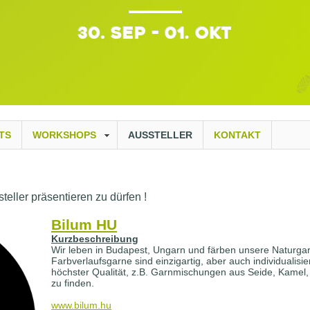
TS
WORKSHOPS
AUSSTELLER
KONTAKT
teller präsentieren zu dürfen !
Bilum HU
Kurzbeschreibung
Wir leben in Budapest, Ungarn und färben unsere Naturgar
Farbverlaufsgarne sind einzigartig, aber auch individualisi
höchster Qualität, z.B. Garnmischungen aus Seide, Kamel,
zu finden.
www.bilum.hu