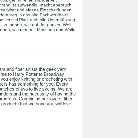
trang ist aufwendig, macht aberauch
Kreativität und eigene Entscheidungen.
 Hamburg in das alte Fachwerkhaus
ich viel Platz und tolle Unterstützung
t, zu sehen, wie auf der ganzen Welt
rleben, wie man mit Maschen und Wolle
rs,and fiber artists the geek yarn
rse to Harry Potter to Broadway
you enjoy knitting or crocheting with
bers has something for you.
Every
batches of two to five skeins. We are
understand the necessity of having the
n progress. Combining our love of fiber
 products that we hope you will love.