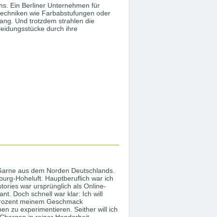
hs. Ein Berliner Unternehmen für
techniken wie Farbabstufungen oder
rang. Und trotzdem strahlen die
eidungsstücke durch ihre
te Garne aus dem Norden Deutschlands.
burg-Hoheluft. Hauptberuflich war ich
tories war ursprünglich als Online-
t. Doch schnell war klar: Ich will
 Prozent meinem Geschmack
n zu experimentieren. Seither will ich
 Chargen in reiner Handarbeit