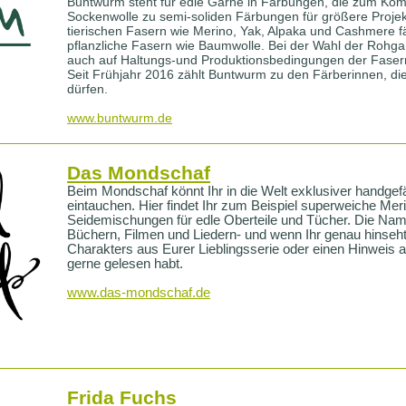
Buntwurm steht für edle Garne in Färbungen, die zum Komb
Sockenwolle zu semi-soliden Färbungen für größere Projek
tierischen Fasern wie Merino, Yak, Alpaka und Cashmere f
pflanzliche Fasern wie Baumwolle. Bei der Wahl der Rohgar
auch auf Haltungs-und Produktionsbedingungen der Fasern,
Seit Frühjahr 2016 zählt Buntwurm zu den Färberinnen, di
dürfen.
www.buntwurm.de
Das Mondschaf
Beim Mondschaf könnt Ihr in die Welt exklusiver handgef
eintauchen. Hier findet Ihr zum Beispiel superweiche Me
Seidemischungen für edle Oberteile und Tücher.
Die Name
Büchern, Filmen und Liedern- und wenn Ihr genau hinseht,
Charakters aus Eurer Lieblingsserie oder einen Hinweis a
gerne gelesen habt.
www.das-mondschaf.de
Frida Fuchs