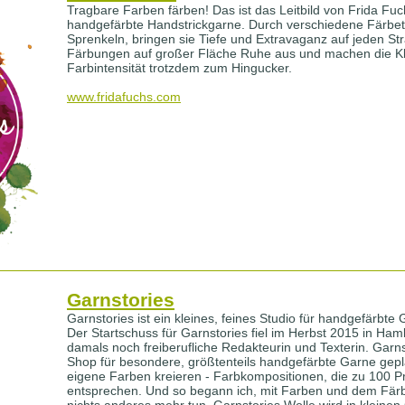
Tragbare Farben färben! Das ist das Leitbild von Frida Fuc
handgefärbte Handstrickgarne. Durch verschiedene Färbe
Sprenkeln, bringen sie Tiefe und Extravaganz auf jeden St
Färbungen auf großer Fläche Ruhe aus und machen die Kl
Farbintensität trotzdem zum Hingucker.
www.fridafuchs.com
Garnstories
Garnstories ist ein kleines, feines Studio für handgefärb
Der Startschuss für Garnstories fiel im Herbst 2015 in Ham
damals noch freiberufliche Redakteurin und Texterin. Garns
Shop für besondere, größtenteils handgefärbte Garne geplan
eigene Farben kreieren - Farbkompositionen, die zu 100
entsprechen. Und so begann ich, mit Farben und dem Färbe
nichts anderes mehr tun. Garnstories Wolle wird in kleinen