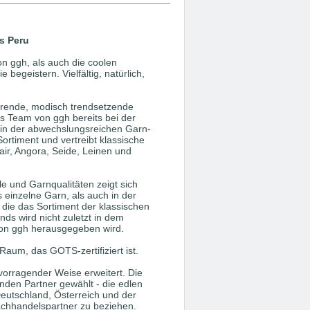
s Peru
 ggh, als auch die coolen
begeistern. Vielfältig, natürlich,
ierende, modisch trendsetzende
as Team von ggh bereits bei der
 in der abwechslungsreichen Garn-
Sortiment und vertreibt klassische
ir, Angora, Seide, Leinen und
e und Garnqualitäten zeigt sich
s einzelne Garn, als auch in der
die das Sortiment der klassischen
ds wird nicht zuletzt in dem
von ggh herausgegeben wird.
aum, das GOTS-zertifiziert ist.
vorragender Weise erweitert. Die
den Partner gewählt - die edlen
eutschland, Österreich und der
achhandelspartner zu beziehen.