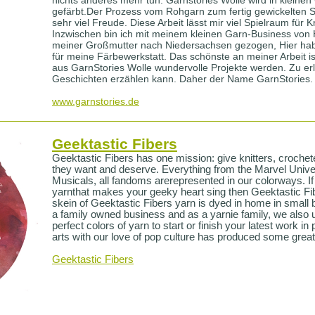
gefärbt.Der Prozess vom Rohgarn zum fertig gewickelten S
sehr viel Freude. Diese Arbeit lässt mir viel Spielraum für 
Inzwischen bin ich mit meinem kleinen Garn-Business von
meiner Großmutter nach Niedersachsen gezogen, Hier habe 
für meine Färbewerkstatt. Das schönste an meiner Arbeit is
aus GarnStories Wolle wundervolle Projekte werden. Zu e
Geschichten erzählen kann. Daher der Name GarnStories.
www.garnstories.de
Geektastic Fibers
Geektastic Fibers has one mission: give knitters, crochete
they want and deserve. Everything from the Marvel Unive
Musicals, all fandoms arerepresented in our colorways. If 
yarnthat makes your geeky heart sing then Geektastic Fi
skein of Geektastic Fibers yarn is dyed in home in small 
a family owned business and as a yarnie family, we also 
perfect colors of yarn to start or finish your latest work i
arts with our love of pop culture has produced some great
Geektastic Fibers